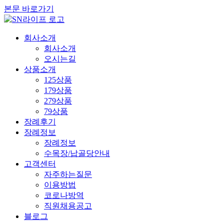
본문 바로가기
회사소개
회사소개
오시는길
상품소개
125상품
179상품
279상품
79상품
장례후기
장례정보
장례정보
수목장/납골당안내
고객센터
자주하는질문
이용방법
코로나방역
직원채용공고
블로그