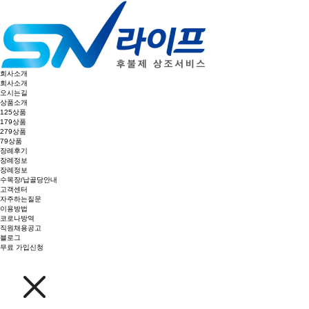
회사소개
회사소개
오시는길
상품소개
125상품
179상품
279상품
79상품
장례후기
장례정보
장례정보
수목장/납골당안내
고객센터
자주하는질문
이용방법
코로나방역
직원채용공고
블로그
무료 가입신청