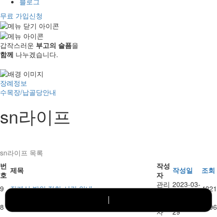
블로그
무료 가입신청
갑작스러운
부고의 슬픔
을
함께
나누겠습니다.
장례정보
수목장/납골당안내
sn라이프
sn라이프 목록
번
작성
제목
작성일
조회
호
자
관리
2023-03-
9
장례식 발인 절차 시간 안내
4221
자
29
무료가입
홈으로 이동
관리
2024-10-
8
신뢰할 수 있는 후불제상조
4196
자
29