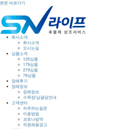
본문 바로가기
회사소개
회사소개
오시는길
상품소개
125상품
179상품
279상품
79상품
장례후기
장례정보
장례정보
수목장/납골당안내
고객센터
자주하는질문
이용방법
코로나방역
직원채용공고